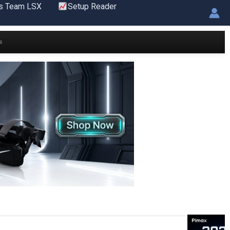
s Team LSX
Setup Reader