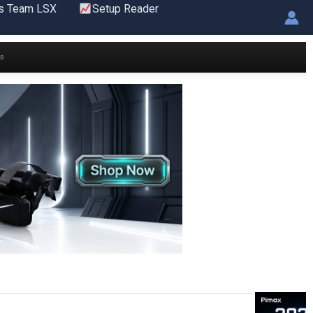
s Team LSX
Setup Reader