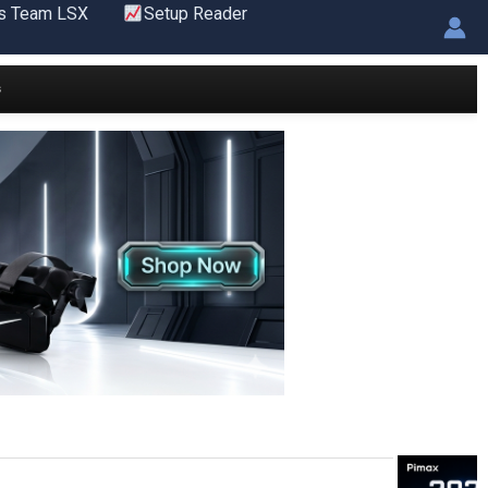
s Team LSX
Setup Reader