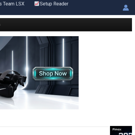
s Team LSX
Setup Reader