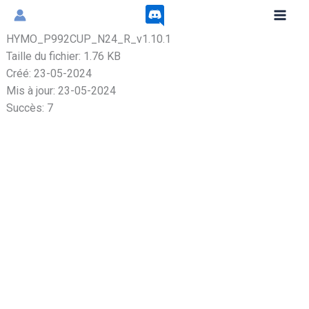
Aller
au
HYMO_P992CUP_N24_R_v1.10.1
contenu
Taille du fichier: 1.76 KB
Créé: 23-05-2024
Mis à jour: 23-05-2024
Succès: 7