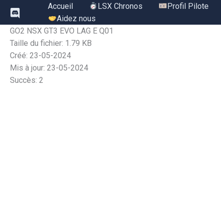
Aller
Accueil
LSX Chronos
Profil Pilote
au
Aidez nous
contenu
GO2 NSX GT3 EVO LAG E Q01
Taille du fichier: 1.79 KB
Créé: 23-05-2024
Mis à jour: 23-05-2024
Succès: 2