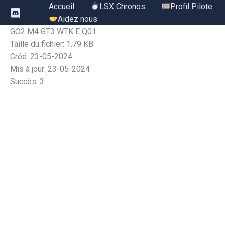
Aller
Accueil
LSX Chronos
Profil Pilote
au
Aidez nous
contenu
GO2 M4 GT3 WTK E Q01
Taille du fichier: 1.79 KB
Créé: 23-05-2024
Mis à jour: 23-05-2024
Succès: 3