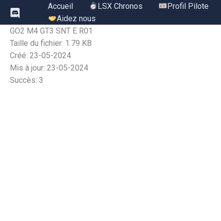
Aller
Accueil
LSX Chronos
Profil Pilote
au
Aidez nous
contenu
GO2 M4 GT3 SNT E R01
Taille du fichier: 1.79 KB
Créé: 23-05-2024
Mis à jour: 23-05-2024
Succès: 3