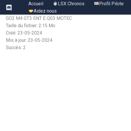
Aller
Accueil
LSX Chronos
Profil Pilote
au
Aidez nous
contenu
GO2 M4 GT3 SNT E Q03 MOTEC
Taille du fichier: 2.15 Mo
Créé: 23-05-2024
Mis à jour: 23-05-2024
Succès: 2