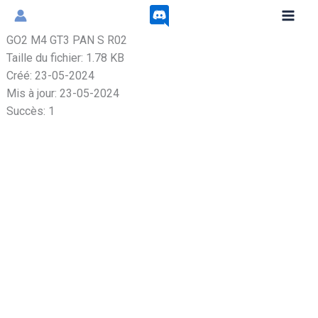
Aller
au
GO2 M4 GT3 PAN S R02
contenu
Taille du fichier: 1.78 KB
Créé: 23-05-2024
Mis à jour: 23-05-2024
Succès: 1