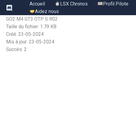
Aller
Accueil
LSX Chronos
Profil Pilote
au
Aidez nous
contenu
GO2 M4 GT3 OTP S R02
Taille du fichier: 1.79 KB
Créé: 23-05-2024
Mis à jour: 23-05-2024
Succès: 2