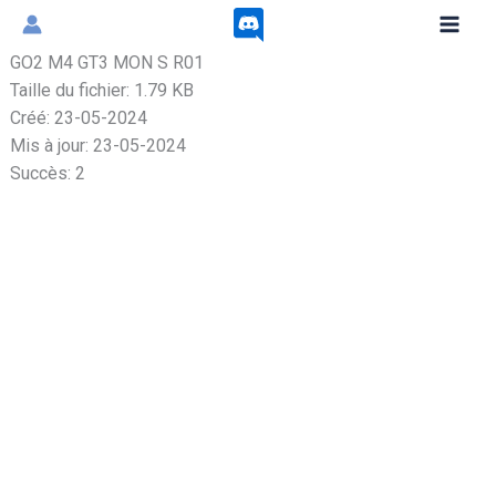
Aller
au
GO2 M4 GT3 MON S R01
contenu
Taille du fichier: 1.79 KB
Créé: 23-05-2024
Mis à jour: 23-05-2024
Succès: 2