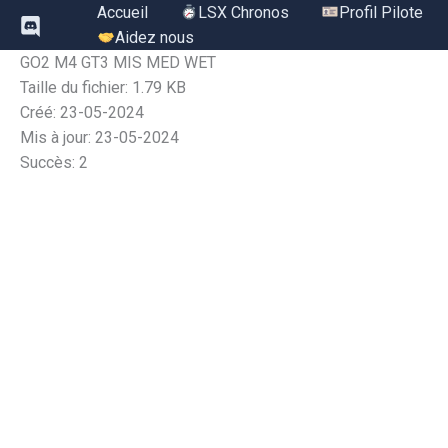
Aller
Accueil
LSX Chronos
Profil Pilote
au
Aidez nous
contenu
GO2 M4 GT3 MIS MED WET
Taille du fichier: 1.79 KB
Créé: 23-05-2024
Mis à jour: 23-05-2024
Succès: 2