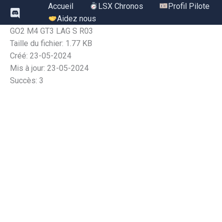
Aller
Accueil
LSX Chronos
Profil Pilote
au
Aidez nous
contenu
GO2 M4 GT3 LAG S R03
Taille du fichier: 1.77 KB
Créé: 23-05-2024
Mis à jour: 23-05-2024
Succès: 3