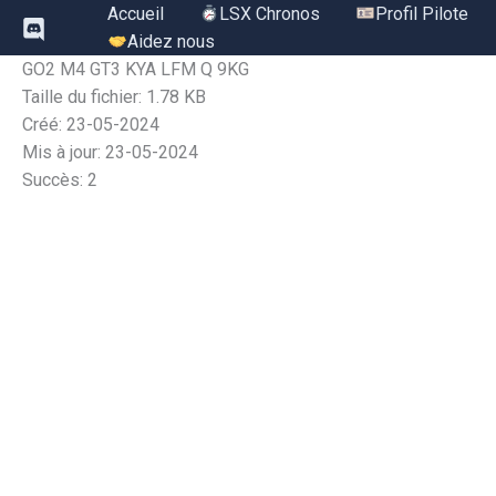
Aller
Accueil
LSX Chronos
Profil Pilote
au
Aidez nous
contenu
GO2 M4 GT3 KYA LFM Q 9KG
Taille du fichier: 1.78 KB
Créé: 23-05-2024
Mis à jour: 23-05-2024
Succès: 2