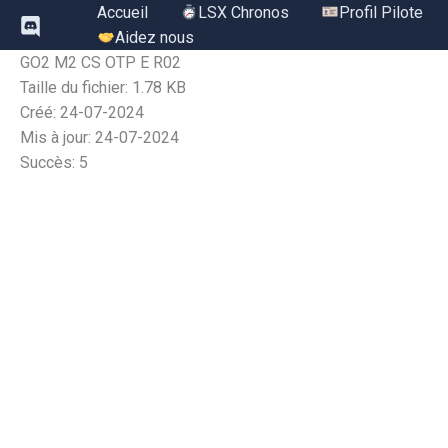
Aller
Accueil
LSX Chronos
Profil Pilote
au
Aidez nous
contenu
GO2 M2 CS OTP E R02
Taille du fichier: 1.78 KB
Créé: 24-07-2024
Mis à jour: 24-07-2024
Succès: 5