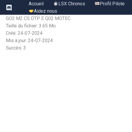
Aller
Accueil
LSX Chronos
Profil Pilote
au
Aidez nous
contenu
GO2 M2 CS OTP E Q02 MOTEC
Taille du fichier: 3.65 Mo
Créé: 24-07-2024
Mis à jour: 24-07-2024
Succès: 3