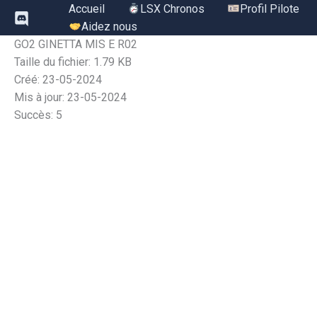
Aller
Accueil
LSX Chronos
Profil Pilote
au
Aidez nous
contenu
GO2 GINETTA MIS E R02
Taille du fichier: 1.79 KB
Créé: 23-05-2024
Mis à jour: 23-05-2024
Succès: 5