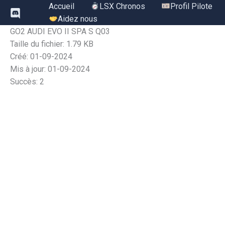
Aller
Accueil
LSX Chronos
Profil Pilote
au
Aidez nous
contenu
GO2 AUDI EVO II SPA S Q03
Taille du fichier: 1.79 KB
Créé: 01-09-2024
Mis à jour: 01-09-2024
Succès: 2