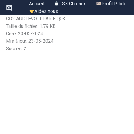
Aller
Accueil
LSX Chronos
Profil Pilote
au
Aidez nous
contenu
GO2 AUDI EVO II PAR E Q03
Taille du fichier: 1.79 KB
Créé: 23-05-2024
Mis à jour: 23-05-2024
Succès: 2