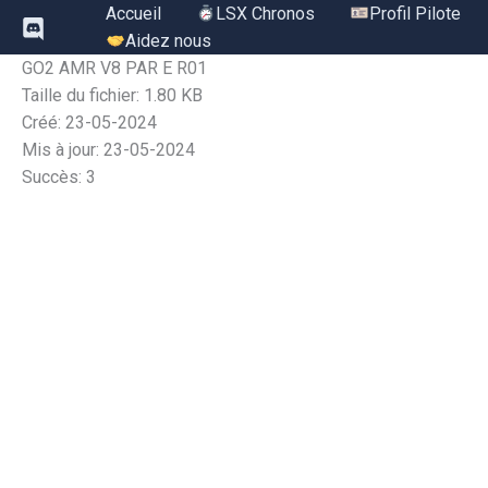
Aller
Accueil
LSX Chronos
Profil Pilote
au
Aidez nous
contenu
GO2 AMR V8 PAR E R01
Taille du fichier: 1.80 KB
Créé: 23-05-2024
Mis à jour: 23-05-2024
Succès: 3