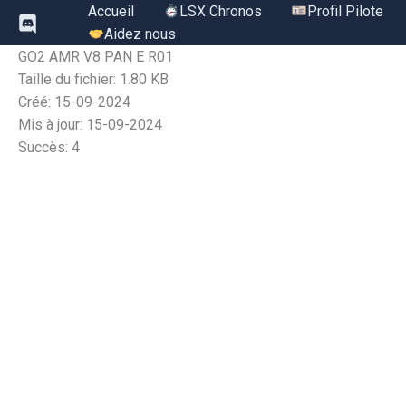
Aller
Accueil
LSX Chronos
Profil Pilote
au
Aidez nous
contenu
GO2 AMR V8 PAN E R01
Taille du fichier: 1.80 KB
Créé: 15-09-2024
Mis à jour: 15-09-2024
Succès: 4