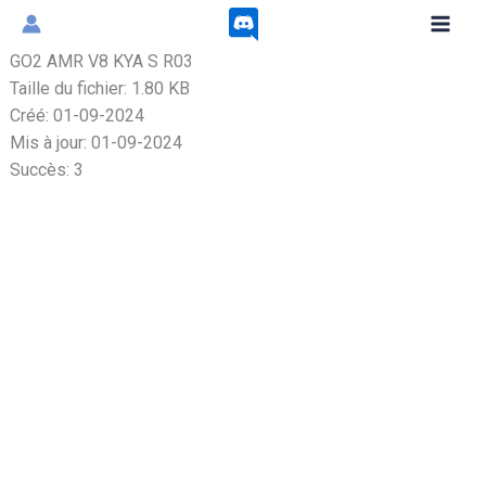
Aller
au
GO2 AMR V8 KYA S R03
contenu
Taille du fichier: 1.80 KB
Créé: 01-09-2024
Mis à jour: 01-09-2024
Succès: 3