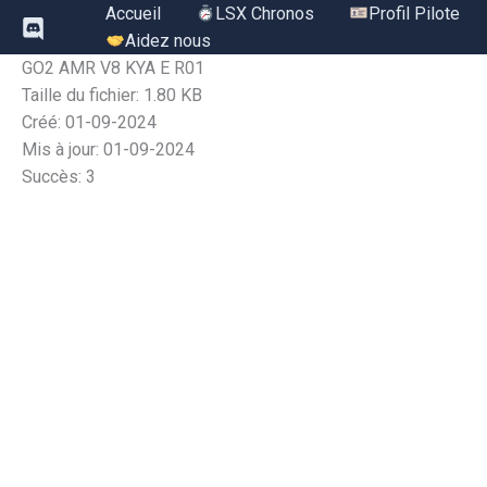
Aller
Accueil
LSX Chronos
Profil Pilote
au
Aidez nous
contenu
GO2 AMR V8 KYA E R01
Taille du fichier: 1.80 KB
Créé: 01-09-2024
Mis à jour: 01-09-2024
Succès: 3