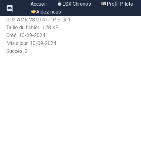
Aller
Accueil
LSX Chronos
Profil Pilote
au
Aidez nous
contenu
GO2 AMR V8 GT4 OTP E Q01
Taille du fichier: 1.78 KB
Créé: 10-09-2024
Mis à jour: 10-09-2024
Succès: 2