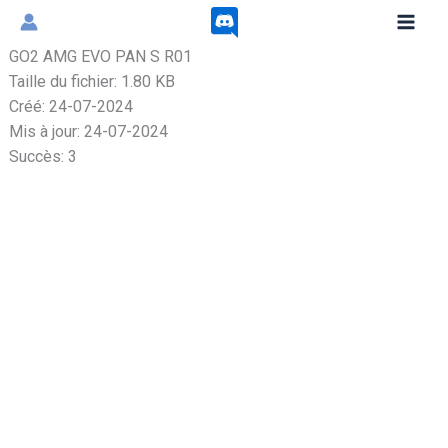
Aller
au
GO2 AMG EVO PAN S R01
contenu
Taille du fichier: 1.80 KB
Créé: 24-07-2024
Mis à jour: 24-07-2024
Succès: 3