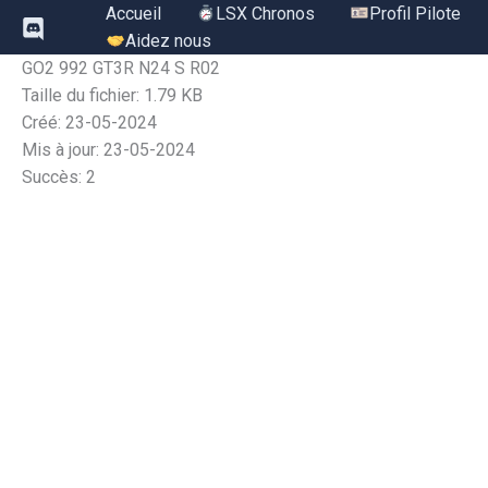
Aller
Accueil
LSX Chronos
Profil Pilote
au
Aidez nous
contenu
GO2 992 GT3R N24 S R02
Taille du fichier: 1.79 KB
Créé: 23-05-2024
Mis à jour: 23-05-2024
Succès: 2