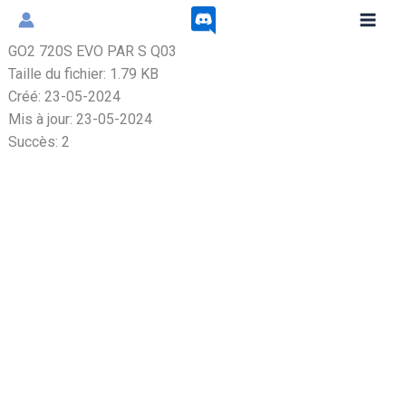
Aller
au
GO2 720S EVO PAR S Q03
contenu
Taille du fichier: 1.79 KB
Créé: 23-05-2024
Mis à jour: 23-05-2024
Succès: 2