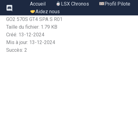
Aller
Accueil
LSX Chronos
Profil Pilote
au
Aidez nous
contenu
GO2 570S GT4 SPA S R01
Taille du fichier: 1.79 KB
Créé: 13-12-2024
Mis à jour: 13-12-2024
Succès: 2