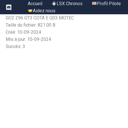
Aller
Accueil
LSX Chronos
Profil Pilote
au
Aidez nous
contenu
GO2 296 GT3 COTA E Q03 MOTEC
Taille du fichier: 821.00 B
Créé: 10-09-2024
Mis à jour: 10-09-2024
Succès: 3