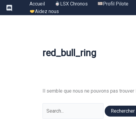
Aller
Accueil
LSX Chronos
Profil Pilote
au
Aidez nous
contenu
red_bull_ring
Il semble que nous ne pouvons pas trouver 
Rechercher :