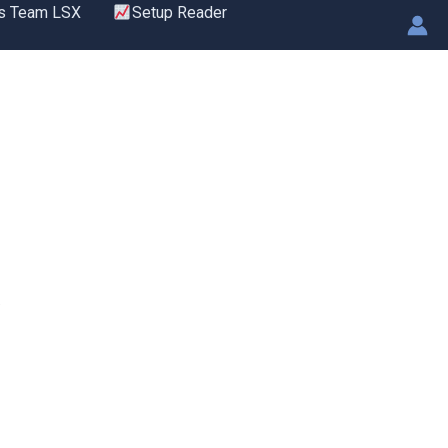
s Team LSX
Setup Reader
.