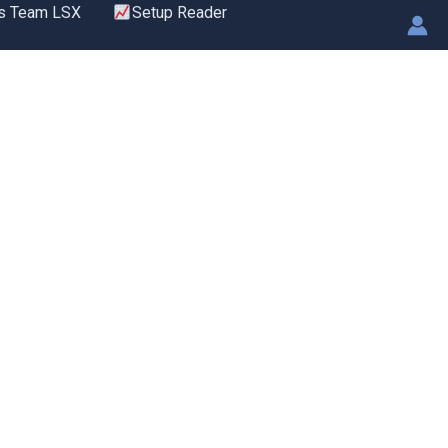
s Team LSX
Setup Reader
.