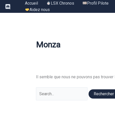
Aller
Accueil
LSX Chronos
Profil Pilote
au
Aidez nous
contenu
Monza
Il semble que nous ne pouvons pas trouver 
Rechercher :