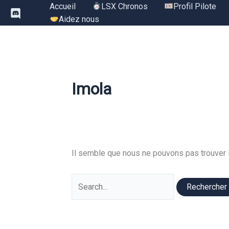
Aller
Accueil
LSX Chronos
Profil Pilote
au
Aidez nous
contenu
Imola
Il semble que nous ne pouvons pas trouver 
Rechercher :