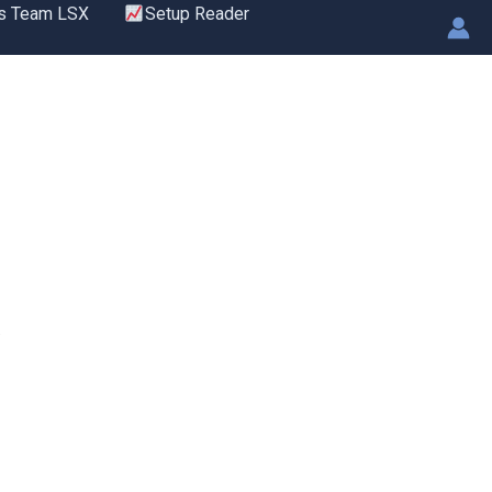
s Team LSX
Setup Reader
.