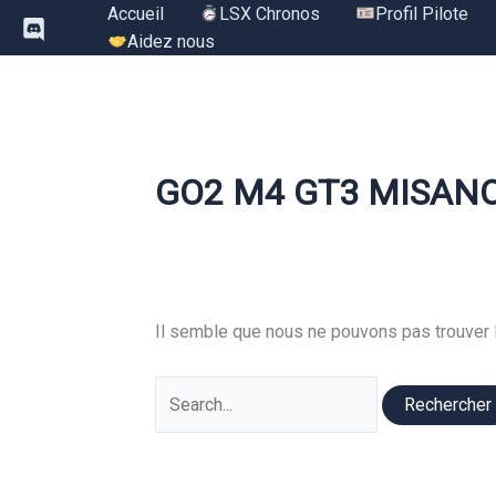
Aller
Accueil
LSX Chronos
Profil Pilote
au
Aidez nous
contenu
GO2 M4 GT3 MISAN
Il semble que nous ne pouvons pas trouver 
Rechercher :