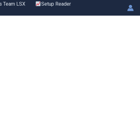
s Team LSX
Setup Reader
.