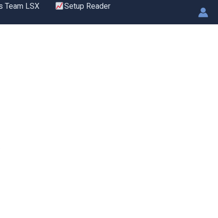
s Team LSX
Setup Reader
.