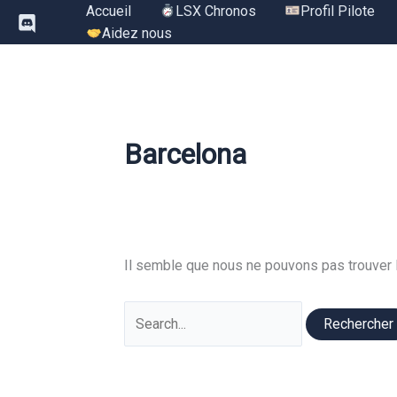
Aller
Accueil
LSX Chronos
Profil Pilote
au
Aidez nous
contenu
Barcelona
Il semble que nous ne pouvons pas trouver 
Rechercher :